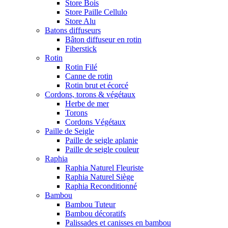
Store Bois
Store Paille Cellulo
Store Alu
Batons diffuseurs
Bâton diffuseur en rotin
Fiberstick
Rotin
Rotin Filé
Canne de rotin
Rotin brut et écorcé
Cordons, torons & végétaux
Herbe de mer
Torons
Cordons Végétaux
Paille de Seigle
Paille de seigle aplanie
Paille de seigle couleur
Raphia
Raphia Naturel Fleuriste
Raphia Naturel Siège
Raphia Reconditionné
Bambou
Bambou Tuteur
Bambou décoratifs
Palissades et canisses en bambou