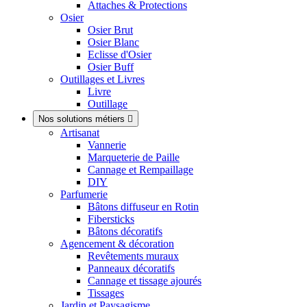
Attaches & Protections
Osier
Osier Brut
Osier Blanc
Eclisse d'Osier
Osier Buff
Outillages et Livres
Livre
Outillage
Nos solutions métiers

Artisanat
Vannerie
Marqueterie de Paille
Cannage et Rempaillage
DIY
Parfumerie
Bâtons diffuseur en Rotin
Fibersticks
Bâtons décoratifs
Agencement & décoration
Revêtements muraux
Panneaux décoratifs
Cannage et tissage ajourés
Tissages
Jardin et Paysagisme