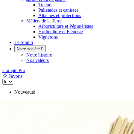
Tuteurs
Palissades et canisses
Attaches et protections
Métiers de la Terre
Arboriculture et Pépiniéristes
Horticulture et Fleuriste
Vignerons
Le Studio
Notre société

Notre histoire
Nos valeurs
Compte Pro
Favoris
Nouveauté