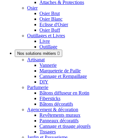
Attaches & Protections
Osier
Osier Brut
Osier Blanc
Eclisse d'Osier
Osier Buff
Outillages et Livres
Livre
Outillage
Nos solutions métiers

Artisanat
Vannerie
Marqueterie de Paille
Cannage et Rempaillage
DIY
Parfumerie
Bâtons diffuseur en Rotin
Fibersticks
Bâtons décoratifs
Agencement & décoration
Revêtements muraux
Panneaux décoratifs
Cannage et tissage ajourés
Tissages
Jardin et Paysagisme