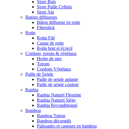
Store Bois
Store Paille Cellulo
Store Alu
Batons diffuseurs
Bâton diffuseur en rotin
Fiberstick
Rotin
Rotin Filé
Canne de rotin
Rotin brut et écorcé
Cordons, torons & végétaux
Herbe de mer
Torons
Cordons Végétaux
Paille de Seigle
Paille de seigle aplanie
Paille de seigle couleur
Raphia
Raphia Naturel Fleuriste
Raphia Naturel Siège
Raphia Reconditionné
Bambou
Bambou Tuteur
Bambou décoratifs
Palissades et canisses en bambou