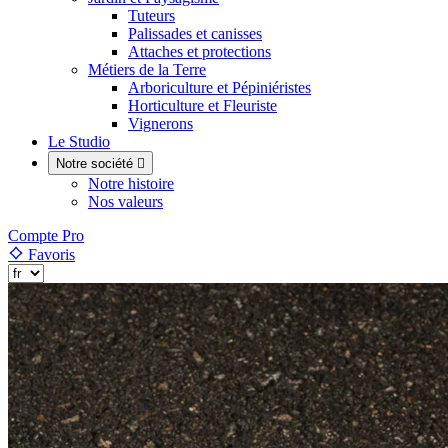
Tuteurs
Palissades et canisses
Attaches et protections
Métiers de la Terre
Arboriculture et Pépiniéristes
Horticulture et Fleuriste
Vignerons
Le Studio
Notre société

Notre histoire
Nos valeurs
Compte Pro
Favoris