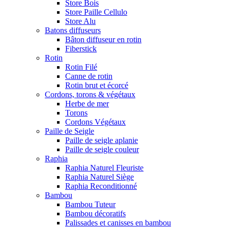
Store Bois
Store Paille Cellulo
Store Alu
Batons diffuseurs
Bâton diffuseur en rotin
Fiberstick
Rotin
Rotin Filé
Canne de rotin
Rotin brut et écorcé
Cordons, torons & végétaux
Herbe de mer
Torons
Cordons Végétaux
Paille de Seigle
Paille de seigle aplanie
Paille de seigle couleur
Raphia
Raphia Naturel Fleuriste
Raphia Naturel Siège
Raphia Reconditionné
Bambou
Bambou Tuteur
Bambou décoratifs
Palissades et canisses en bambou