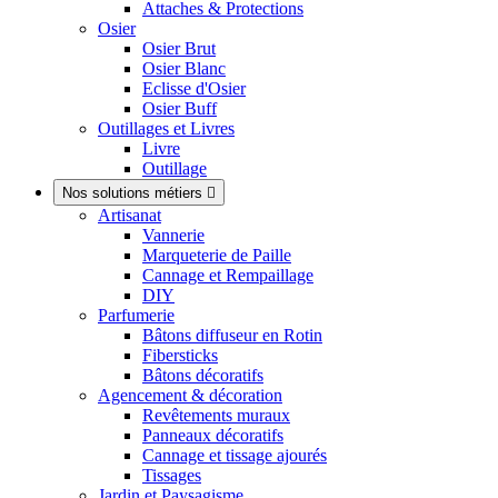
Attaches & Protections
Osier
Osier Brut
Osier Blanc
Eclisse d'Osier
Osier Buff
Outillages et Livres
Livre
Outillage
Nos solutions métiers

Artisanat
Vannerie
Marqueterie de Paille
Cannage et Rempaillage
DIY
Parfumerie
Bâtons diffuseur en Rotin
Fibersticks
Bâtons décoratifs
Agencement & décoration
Revêtements muraux
Panneaux décoratifs
Cannage et tissage ajourés
Tissages
Jardin et Paysagisme