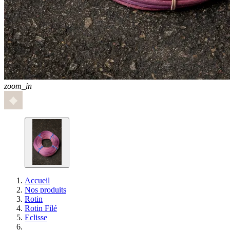
zoom_in
Accueil
Nos produits
Rotin
Rotin Filé
Eclisse