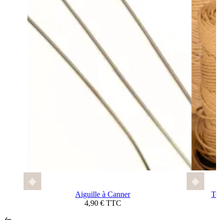
Aiguille à Canner
To
4,90 € TTC