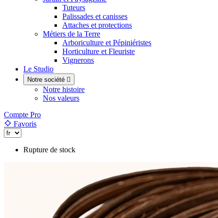
Tuteurs
Palissades et canisses
Attaches et protections
Métiers de la Terre
Arboriculture et Pépiniéristes
Horticulture et Fleuriste
Vignerons
Le Studio
Notre société

Notre histoire
Nos valeurs
Compte Pro
Favoris
Rupture de stock