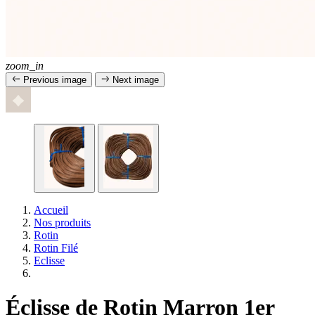
zoom_in
Previous image
Next image
Accueil
Nos produits
Rotin
Rotin Filé
Eclisse
Éclisse de Rotin Marron 1er