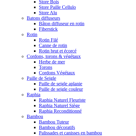
Store Bois
Store Paille Cellulo
Store Alu
Batons diffuseurs
Bâton diffuseur en rotin
Fiberstick
Rotin
Rotin Filé
Canne de rotin
Rotin brut et écorcé
Cordons, torons & végétaux
Herbe de mer
Torons
Cordons Végétaux
Paille de Seigle
Paille de seigle aplanie
Paille de seigle couleur
Raphia
Raphia Naturel Fleuriste
Raphia Naturel Siège
Raphia Reconditionné
Bambou
Bambou Tuteur
Bambou décoratifs
Palissades et canisses en bambou