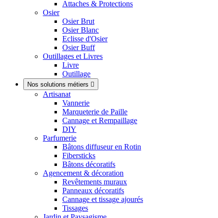
Attaches & Protections
Osier
Osier Brut
Osier Blanc
Eclisse d'Osier
Osier Buff
Outillages et Livres
Livre
Outillage
Nos solutions métiers

Artisanat
Vannerie
Marqueterie de Paille
Cannage et Rempaillage
DIY
Parfumerie
Bâtons diffuseur en Rotin
Fibersticks
Bâtons décoratifs
Agencement & décoration
Revêtements muraux
Panneaux décoratifs
Cannage et tissage ajourés
Tissages
Jardin et Paysagisme