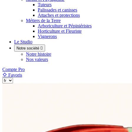
Tuteurs
Palissades et canisses
Attaches et protections
Métiers de la Terre
Arboriculture et Pépiniéristes
Horticulture et Fleuriste
Vignerons
Le Studio
Notre société

Notre histoire
Nos valeurs
Compte Pro
Favoris