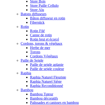
Store Bois
Store Paille Cellulo
Store Alu
Batons diffuseurs
Bâton diffuseur en rotin
Fiberstick
Rotin
Rotin Filé
Canne de rotin
Rotin brut et écorcé
Cordons, torons & végétaux
Herbe de mer
Torons
Cordons Végétaux
Paille de Seigle
Paille de seigle aplanie
Paille de seigle couleur
Raphia
Raphia Naturel Fleuriste
Raphia Naturel Siège
Raphia Reconditionné
Bambou
Bambou Tuteur
Bambou décoratifs
Palissades et canisses en bambou