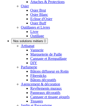
Attaches & Protections
Osier
Osier Brut
Osier Blanc
Eclisse d'Osier
Osier Buff
Outillages et Livres
Livre
Outillage
Nos solutions métiers

Artisanat
Vannerie
Marqueterie de Paille
Cannage et Rempaillage
DIY
Parfumerie
Bâtons diffuseur en Rotin
Fibersticks
Bâtons décoratifs
Agencement & décoration
Revêtements muraux
Panneaux décoratifs
Cannage et tissage ajourés
Tissages
Jardin et Paysagisme