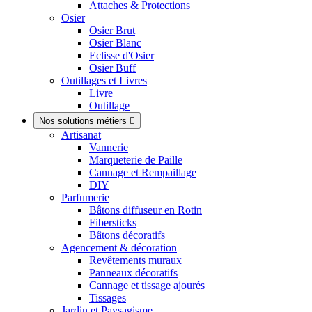
Attaches & Protections
Osier
Osier Brut
Osier Blanc
Eclisse d'Osier
Osier Buff
Outillages et Livres
Livre
Outillage
Nos solutions métiers

Artisanat
Vannerie
Marqueterie de Paille
Cannage et Rempaillage
DIY
Parfumerie
Bâtons diffuseur en Rotin
Fibersticks
Bâtons décoratifs
Agencement & décoration
Revêtements muraux
Panneaux décoratifs
Cannage et tissage ajourés
Tissages
Jardin et Paysagisme