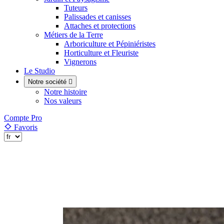
Tuteurs
Palissades et canisses
Attaches et protections
Métiers de la Terre
Arboriculture et Pépiniéristes
Horticulture et Fleuriste
Vignerons
Le Studio
Notre société

Notre histoire
Nos valeurs
Compte Pro
Favoris