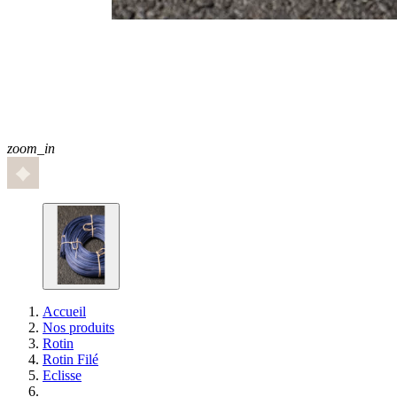
zoom_in
Accueil
Nos produits
Rotin
Rotin Filé
Eclisse