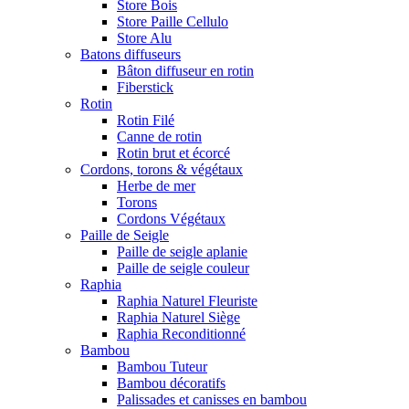
Store Bois
Store Paille Cellulo
Store Alu
Batons diffuseurs
Bâton diffuseur en rotin
Fiberstick
Rotin
Rotin Filé
Canne de rotin
Rotin brut et écorcé
Cordons, torons & végétaux
Herbe de mer
Torons
Cordons Végétaux
Paille de Seigle
Paille de seigle aplanie
Paille de seigle couleur
Raphia
Raphia Naturel Fleuriste
Raphia Naturel Siège
Raphia Reconditionné
Bambou
Bambou Tuteur
Bambou décoratifs
Palissades et canisses en bambou