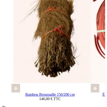
Bambou Broussaille 150/200 cm
Éc
146,00 € TTC