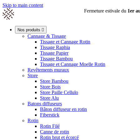
Skip to main content
Fermeture estivale du
1er a

Nos produits

Cannage & Tissage
Tissage et Cannage Rotin
Tissage Raphia
0
Tissage Papier
Tissage Bambou
Tissage et Cannage Moelle Rotin
Revêtements muraux
Store
Store Bambou
Store Bois
Store Paille Cellulo
Store Alu
Batons diffuseurs
Bâton diffuseur en rotin
Fiberstick
Rotin
Rotin Filé
Canne de rotin
Rotin brut et écorcé