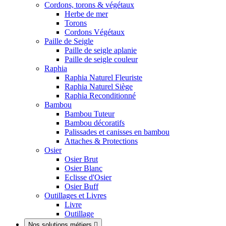
Cordons, torons & végétaux
Herbe de mer
Torons
Cordons Végétaux
Paille de Seigle
Paille de seigle aplanie
Paille de seigle couleur
Raphia
Raphia Naturel Fleuriste
Raphia Naturel Siège
Raphia Reconditionné
Bambou
Bambou Tuteur
Bambou décoratifs
Palissades et canisses en bambou
Attaches & Protections
Osier
Osier Brut
Osier Blanc
Eclisse d'Osier
Osier Buff
Outillages et Livres
Livre
Outillage
Nos solutions métiers
