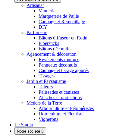
Artisanat
Vannerie
Marqueterie de Paille
Cannage et Rempaillage
DIY
Parfumerie
Bâtons diffuseur en Rotin
Fibersticks
Bâtons décoratifs
Agencement & décoration
Revêtements muraux
Panneaux décoratifs
Cannage et tissage ajourés
Tissages
Jardin et Paysagisme
Tuteurs
Palissades et canisses
Attaches et protections
Métiers de la Terre
Arboriculture et Pépiniéristes
Horticulture et Fleuriste
Vignerons
Le Studio
Notre société
