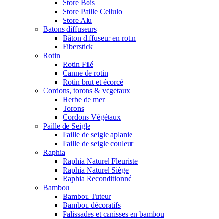
Store Bois
Store Paille Cellulo
Store Alu
Batons diffuseurs
Bâton diffuseur en rotin
Fiberstick
Rotin
Rotin Filé
Canne de rotin
Rotin brut et écorcé
Cordons, torons & végétaux
Herbe de mer
Torons
Cordons Végétaux
Paille de Seigle
Paille de seigle aplanie
Paille de seigle couleur
Raphia
Raphia Naturel Fleuriste
Raphia Naturel Siège
Raphia Reconditionné
Bambou
Bambou Tuteur
Bambou décoratifs
Palissades et canisses en bambou