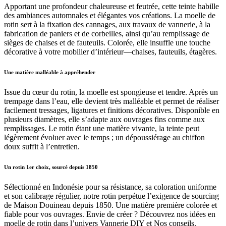
Apportant une profondeur chaleureuse et feutrée, cette teinte habille
des ambiances automnales et élégantes vos créations. La moelle de
rotin sert à la fixation des cannages, aux travaux de vannerie, à la
fabrication de paniers et de corbeilles, ainsi qu’au remplissage de
sièges de chaises et de fauteuils. Colorée, elle insuffle une touche
décorative à votre mobilier d’intérieur—chaises, fauteuils, étagères.
Une matière malléable à appréhender
Issue du cœur du rotin, la moelle est spongieuse et tendre. Après un
trempage dans l’eau, elle devient très malléable et permet de réaliser
facilement tressages, ligatures et finitions décoratives. Disponible en
plusieurs diamètres, elle s’adapte aux ouvrages fins comme aux
remplissages. Le rotin étant une matière vivante, la teinte peut
légèrement évoluer avec le temps ; un dépoussiérage au chiffon
doux suffit à l’entretien.
Un rotin 1er choix, sourcé depuis 1850
Sélectionné en Indonésie pour sa résistance, sa coloration uniforme
et son calibrage régulier, notre rotin perpétue l’exigence de sourcing
de Maison Douineau depuis 1850. Une matière première colorée et
fiable pour vos ouvrages. Envie de créer ? Découvrez nos idées en
moelle de rotin dans l’univers Vannerie DIY et Nos conseils.