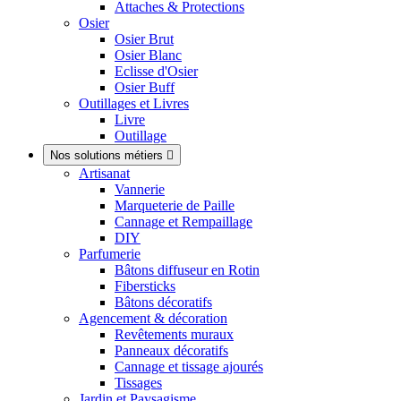
Attaches & Protections
Osier
Osier Brut
Osier Blanc
Eclisse d'Osier
Osier Buff
Outillages et Livres
Livre
Outillage
Nos solutions métiers

Artisanat
Vannerie
Marqueterie de Paille
Cannage et Rempaillage
DIY
Parfumerie
Bâtons diffuseur en Rotin
Fibersticks
Bâtons décoratifs
Agencement & décoration
Revêtements muraux
Panneaux décoratifs
Cannage et tissage ajourés
Tissages
Jardin et Paysagisme