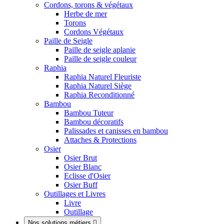
Cordons, torons & végétaux
Herbe de mer
Torons
Cordons Végétaux
Paille de Seigle
Paille de seigle aplanie
Paille de seigle couleur
Raphia
Raphia Naturel Fleuriste
Raphia Naturel Siège
Raphia Reconditionné
Bambou
Bambou Tuteur
Bambou décoratifs
Palissades et canisses en bambou
Attaches & Protections
Osier
Osier Brut
Osier Blanc
Eclisse d'Osier
Osier Buff
Outillages et Livres
Livre
Outillage
Nos solutions métiers
