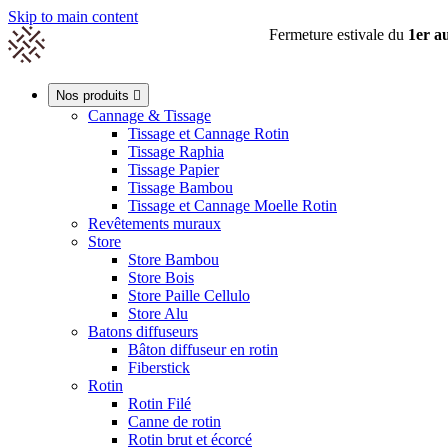
Skip to main content
Fermeture estivale du
1er a

Nos produits

Cannage & Tissage
Tissage et Cannage Rotin
Tissage Raphia
0
Tissage Papier
Tissage Bambou
Tissage et Cannage Moelle Rotin
Revêtements muraux
Store
Store Bambou
Store Bois
Store Paille Cellulo
Store Alu
Batons diffuseurs
Bâton diffuseur en rotin
Fiberstick
Rotin
Rotin Filé
Canne de rotin
Rotin brut et écorcé