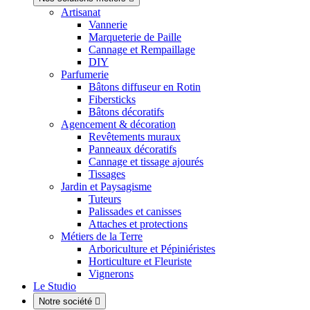
Artisanat
Vannerie
Marqueterie de Paille
Cannage et Rempaillage
DIY
Parfumerie
Bâtons diffuseur en Rotin
Fibersticks
Bâtons décoratifs
Agencement & décoration
Revêtements muraux
Panneaux décoratifs
Cannage et tissage ajourés
Tissages
Jardin et Paysagisme
Tuteurs
Palissades et canisses
Attaches et protections
Métiers de la Terre
Arboriculture et Pépiniéristes
Horticulture et Fleuriste
Vignerons
Le Studio
Notre société
