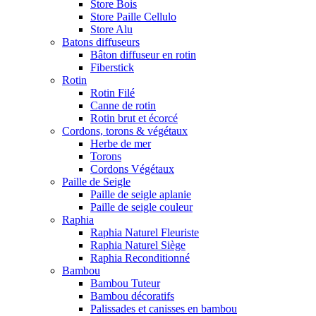
Store Bois
Store Paille Cellulo
Store Alu
Batons diffuseurs
Bâton diffuseur en rotin
Fiberstick
Rotin
Rotin Filé
Canne de rotin
Rotin brut et écorcé
Cordons, torons & végétaux
Herbe de mer
Torons
Cordons Végétaux
Paille de Seigle
Paille de seigle aplanie
Paille de seigle couleur
Raphia
Raphia Naturel Fleuriste
Raphia Naturel Siège
Raphia Reconditionné
Bambou
Bambou Tuteur
Bambou décoratifs
Palissades et canisses en bambou