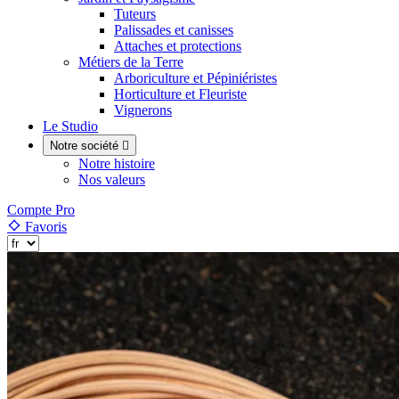
Tuteurs
Palissades et canisses
Attaches et protections
Métiers de la Terre
Arboriculture et Pépiniéristes
Horticulture et Fleuriste
Vignerons
Le Studio
Notre société

Notre histoire
Nos valeurs
Compte Pro
Favoris