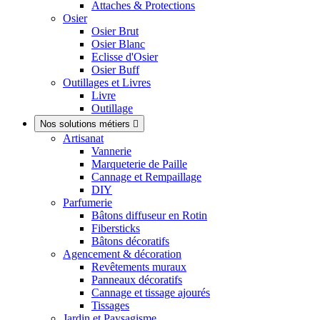
Attaches & Protections
Osier
Osier Brut
Osier Blanc
Eclisse d'Osier
Osier Buff
Outillages et Livres
Livre
Outillage
Nos solutions métiers

Artisanat
Vannerie
Marqueterie de Paille
Cannage et Rempaillage
DIY
Parfumerie
Bâtons diffuseur en Rotin
Fibersticks
Bâtons décoratifs
Agencement & décoration
Revêtements muraux
Panneaux décoratifs
Cannage et tissage ajourés
Tissages
Jardin et Paysagisme