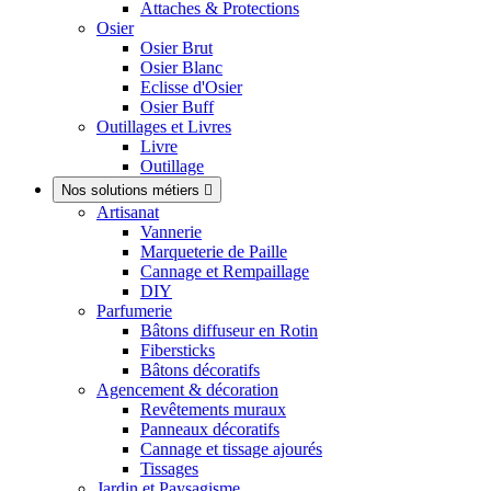
Attaches & Protections
Osier
Osier Brut
Osier Blanc
Eclisse d'Osier
Osier Buff
Outillages et Livres
Livre
Outillage
Nos solutions métiers

Artisanat
Vannerie
Marqueterie de Paille
Cannage et Rempaillage
DIY
Parfumerie
Bâtons diffuseur en Rotin
Fibersticks
Bâtons décoratifs
Agencement & décoration
Revêtements muraux
Panneaux décoratifs
Cannage et tissage ajourés
Tissages
Jardin et Paysagisme