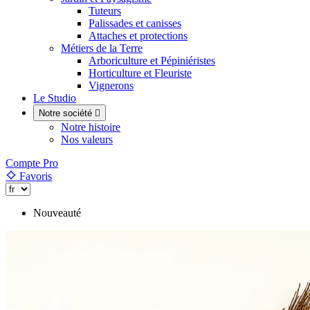
Tuteurs
Palissades et canisses
Attaches et protections
Métiers de la Terre
Arboriculture et Pépiniéristes
Horticulture et Fleuriste
Vignerons
Le Studio
Notre société

Notre histoire
Nos valeurs
Compte Pro
Favoris
Nouveauté