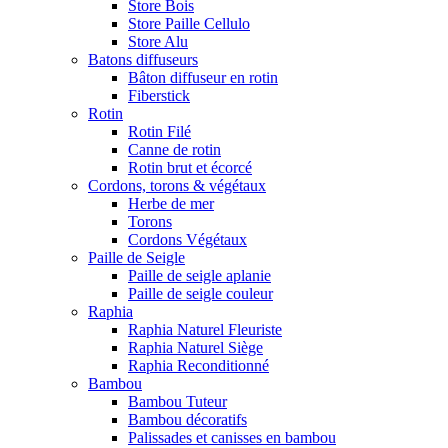
Store Bois
Store Paille Cellulo
Store Alu
Batons diffuseurs
Bâton diffuseur en rotin
Fiberstick
Rotin
Rotin Filé
Canne de rotin
Rotin brut et écorcé
Cordons, torons & végétaux
Herbe de mer
Torons
Cordons Végétaux
Paille de Seigle
Paille de seigle aplanie
Paille de seigle couleur
Raphia
Raphia Naturel Fleuriste
Raphia Naturel Siège
Raphia Reconditionné
Bambou
Bambou Tuteur
Bambou décoratifs
Palissades et canisses en bambou