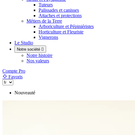
Tuteurs
Palissades et canisses
Attaches et protections
Métiers de la Terre
Arboriculture et Pépiniéristes
Horticulture et Fleuriste
Vignerons
Le Studio
Notre société

Notre histoire
Nos valeurs
Compte Pro
Favoris
Nouveauté