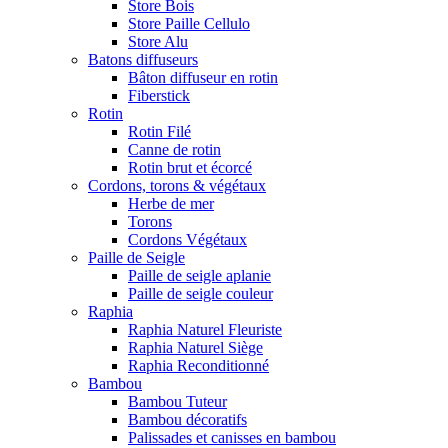
Store Bois
Store Paille Cellulo
Store Alu
Batons diffuseurs
Bâton diffuseur en rotin
Fiberstick
Rotin
Rotin Filé
Canne de rotin
Rotin brut et écorcé
Cordons, torons & végétaux
Herbe de mer
Torons
Cordons Végétaux
Paille de Seigle
Paille de seigle aplanie
Paille de seigle couleur
Raphia
Raphia Naturel Fleuriste
Raphia Naturel Siège
Raphia Reconditionné
Bambou
Bambou Tuteur
Bambou décoratifs
Palissades et canisses en bambou