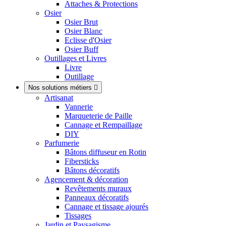
Attaches & Protections
Osier
Osier Brut
Osier Blanc
Eclisse d'Osier
Osier Buff
Outillages et Livres
Livre
Outillage
Nos solutions métiers

Artisanat
Vannerie
Marqueterie de Paille
Cannage et Rempaillage
DIY
Parfumerie
Bâtons diffuseur en Rotin
Fibersticks
Bâtons décoratifs
Agencement & décoration
Revêtements muraux
Panneaux décoratifs
Cannage et tissage ajourés
Tissages
Jardin et Paysagisme