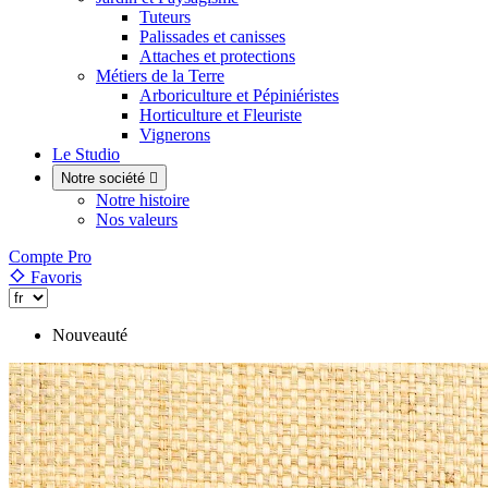
Tuteurs
Palissades et canisses
Attaches et protections
Métiers de la Terre
Arboriculture et Pépiniéristes
Horticulture et Fleuriste
Vignerons
Le Studio
Notre société

Notre histoire
Nos valeurs
Compte Pro
Favoris
Nouveauté