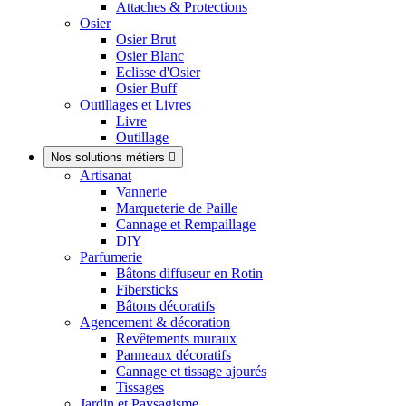
Attaches & Protections
Osier
Osier Brut
Osier Blanc
Eclisse d'Osier
Osier Buff
Outillages et Livres
Livre
Outillage
Nos solutions métiers

Artisanat
Vannerie
Marqueterie de Paille
Cannage et Rempaillage
DIY
Parfumerie
Bâtons diffuseur en Rotin
Fibersticks
Bâtons décoratifs
Agencement & décoration
Revêtements muraux
Panneaux décoratifs
Cannage et tissage ajourés
Tissages
Jardin et Paysagisme