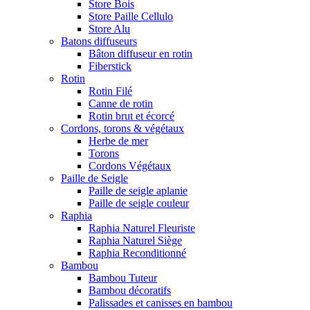
Store Bois
Store Paille Cellulo
Store Alu
Batons diffuseurs
Bâton diffuseur en rotin
Fiberstick
Rotin
Rotin Filé
Canne de rotin
Rotin brut et écorcé
Cordons, torons & végétaux
Herbe de mer
Torons
Cordons Végétaux
Paille de Seigle
Paille de seigle aplanie
Paille de seigle couleur
Raphia
Raphia Naturel Fleuriste
Raphia Naturel Siège
Raphia Reconditionné
Bambou
Bambou Tuteur
Bambou décoratifs
Palissades et canisses en bambou