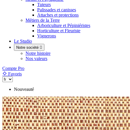
Tuteurs
Palissades et canisses
Attaches et protections
Métiers de la Terre
Arboriculture et Pépiniéristes
Horticulture et Fleuriste
Vignerons
Le Studio
Notre société

Notre histoire
Nos valeurs
Compte Pro
Favoris
Nouveauté