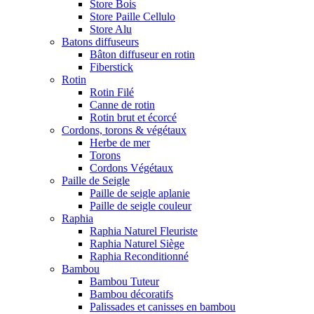
Store Bois
Store Paille Cellulo
Store Alu
Batons diffuseurs
Bâton diffuseur en rotin
Fiberstick
Rotin
Rotin Filé
Canne de rotin
Rotin brut et écorcé
Cordons, torons & végétaux
Herbe de mer
Torons
Cordons Végétaux
Paille de Seigle
Paille de seigle aplanie
Paille de seigle couleur
Raphia
Raphia Naturel Fleuriste
Raphia Naturel Siège
Raphia Reconditionné
Bambou
Bambou Tuteur
Bambou décoratifs
Palissades et canisses en bambou