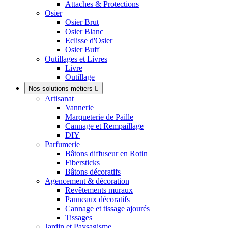
Attaches & Protections
Osier
Osier Brut
Osier Blanc
Eclisse d'Osier
Osier Buff
Outillages et Livres
Livre
Outillage
Nos solutions métiers

Artisanat
Vannerie
Marqueterie de Paille
Cannage et Rempaillage
DIY
Parfumerie
Bâtons diffuseur en Rotin
Fibersticks
Bâtons décoratifs
Agencement & décoration
Revêtements muraux
Panneaux décoratifs
Cannage et tissage ajourés
Tissages
Jardin et Paysagisme