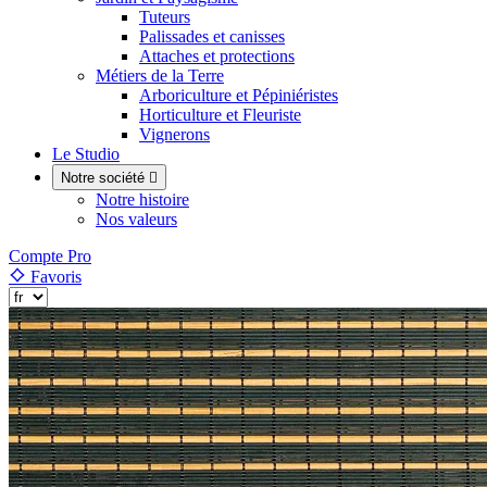
Tuteurs
Palissades et canisses
Attaches et protections
Métiers de la Terre
Arboriculture et Pépiniéristes
Horticulture et Fleuriste
Vignerons
Le Studio
Notre société

Notre histoire
Nos valeurs
Compte Pro
Favoris