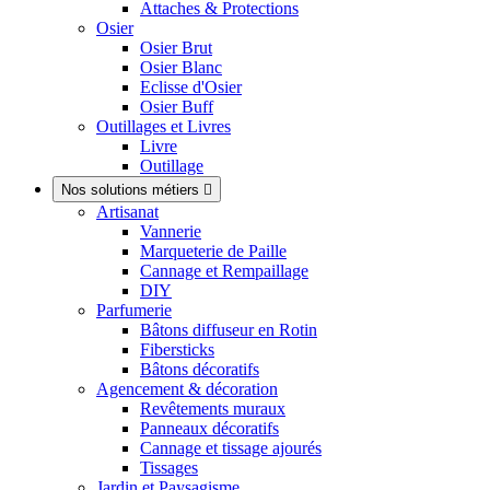
Attaches & Protections
Osier
Osier Brut
Osier Blanc
Eclisse d'Osier
Osier Buff
Outillages et Livres
Livre
Outillage
Nos solutions métiers

Artisanat
Vannerie
Marqueterie de Paille
Cannage et Rempaillage
DIY
Parfumerie
Bâtons diffuseur en Rotin
Fibersticks
Bâtons décoratifs
Agencement & décoration
Revêtements muraux
Panneaux décoratifs
Cannage et tissage ajourés
Tissages
Jardin et Paysagisme