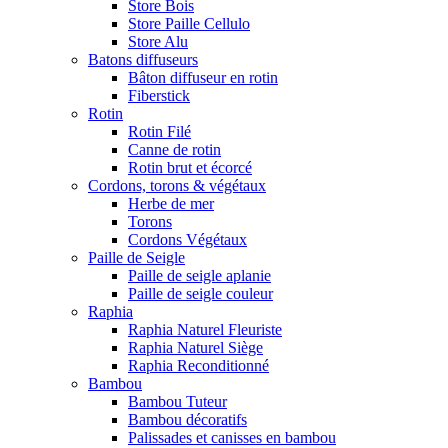
Store Bois
Store Paille Cellulo
Store Alu
Batons diffuseurs
Bâton diffuseur en rotin
Fiberstick
Rotin
Rotin Filé
Canne de rotin
Rotin brut et écorcé
Cordons, torons & végétaux
Herbe de mer
Torons
Cordons Végétaux
Paille de Seigle
Paille de seigle aplanie
Paille de seigle couleur
Raphia
Raphia Naturel Fleuriste
Raphia Naturel Siège
Raphia Reconditionné
Bambou
Bambou Tuteur
Bambou décoratifs
Palissades et canisses en bambou