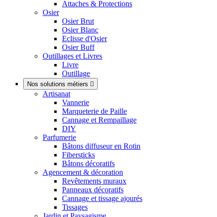
Attaches & Protections
Osier
Osier Brut
Osier Blanc
Eclisse d'Osier
Osier Buff
Outillages et Livres
Livre
Outillage
Nos solutions métiers

Artisanat
Vannerie
Marqueterie de Paille
Cannage et Rempaillage
DIY
Parfumerie
Bâtons diffuseur en Rotin
Fibersticks
Bâtons décoratifs
Agencement & décoration
Revêtements muraux
Panneaux décoratifs
Cannage et tissage ajourés
Tissages
Jardin et Paysagisme