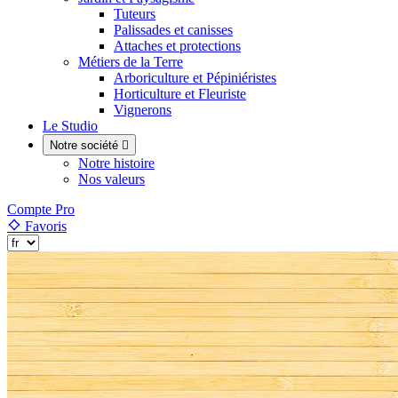
Tuteurs
Palissades et canisses
Attaches et protections
Métiers de la Terre
Arboriculture et Pépiniéristes
Horticulture et Fleuriste
Vignerons
Le Studio
Notre société

Notre histoire
Nos valeurs
Compte Pro
Favoris