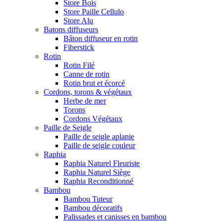
Store Bois
Store Paille Cellulo
Store Alu
Batons diffuseurs
Bâton diffuseur en rotin
Fiberstick
Rotin
Rotin Filé
Canne de rotin
Rotin brut et écorcé
Cordons, torons & végétaux
Herbe de mer
Torons
Cordons Végétaux
Paille de Seigle
Paille de seigle aplanie
Paille de seigle couleur
Raphia
Raphia Naturel Fleuriste
Raphia Naturel Siège
Raphia Reconditionné
Bambou
Bambou Tuteur
Bambou décoratifs
Palissades et canisses en bambou