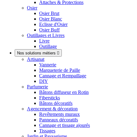
Attaches & Protections
Osier
Osier Brut
Osier Blanc
Eclisse d'Osier
Osier Buff
Outillages et Livres
Livre
Outillage
Nos solutions métiers

Artisanat
Vannerie
Marqueterie de Paille
Cannage et Rempaillage
DIY
Parfumerie
Bâtons diffuseur en Rotin
Fibersticks
Bâtons décoratifs
Agencement & décoration
Revêtements muraux
Panneaux décoratifs
Cannage et tissage ajourés
Tissages
Jardin et Paysagisme