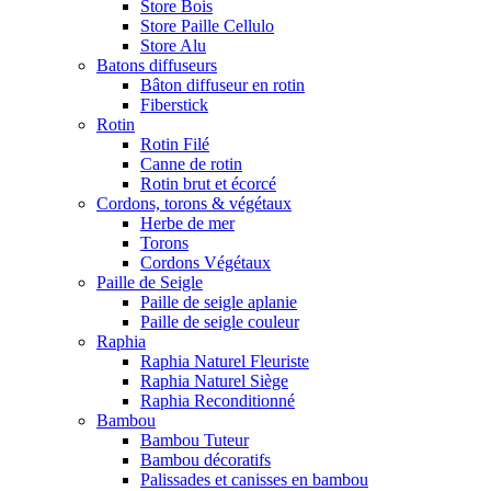
Store Bois
Store Paille Cellulo
Store Alu
Batons diffuseurs
Bâton diffuseur en rotin
Fiberstick
Rotin
Rotin Filé
Canne de rotin
Rotin brut et écorcé
Cordons, torons & végétaux
Herbe de mer
Torons
Cordons Végétaux
Paille de Seigle
Paille de seigle aplanie
Paille de seigle couleur
Raphia
Raphia Naturel Fleuriste
Raphia Naturel Siège
Raphia Reconditionné
Bambou
Bambou Tuteur
Bambou décoratifs
Palissades et canisses en bambou