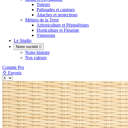
Tuteurs
Palissades et canisses
Attaches et protections
Métiers de la Terre
Arboriculture et Pépiniéristes
Horticulture et Fleuriste
Vignerons
Le Studio
Notre société

Notre histoire
Nos valeurs
Compte Pro
Favoris