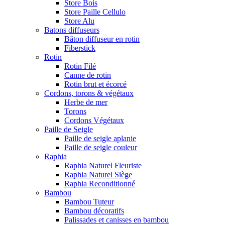
Store Bois
Store Paille Cellulo
Store Alu
Batons diffuseurs
Bâton diffuseur en rotin
Fiberstick
Rotin
Rotin Filé
Canne de rotin
Rotin brut et écorcé
Cordons, torons & végétaux
Herbe de mer
Torons
Cordons Végétaux
Paille de Seigle
Paille de seigle aplanie
Paille de seigle couleur
Raphia
Raphia Naturel Fleuriste
Raphia Naturel Siège
Raphia Reconditionné
Bambou
Bambou Tuteur
Bambou décoratifs
Palissades et canisses en bambou