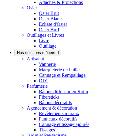
Attaches & Protections
Osier
Osier Brut
Osier Blanc
Eclisse d'Osier
Osier Buff
Outillages et Livres
Livre
Outillage
Nos solutions métiers

Artisanat
Vannerie
Marqueterie de Paille
Cannage et Rempaillage
DIY
Parfumerie
Bâtons diffuseur en Rotin
Fibersticks
Bâtons décoratifs
Agencement & décoration
Revêtements muraux
Panneaux décoratifs
Cannage et tissage ajourés
Tissages
Jardin et Paysagisme