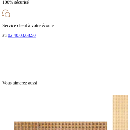
100% sécurisé
Service client à votre écoute
au
02.40.03.68.50
Tissage Canne quadrillé laissant passer la lumière aux fibres de diamètre
2 x 2,2 mm . Envie d'exotisme et de simplicité dans votre home déco ?
Pensez au revêtement naturel pour vos meubles ou pour une tête de lit.
Le tissage en rotin s'adapte à tous les supports. Revêtement en fibre
naturelle de rotin est très facile à travailler et se coupe dans tous les sens.
Vous aimerez aussi