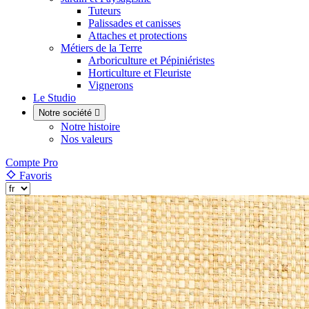
Tuteurs
Palissades et canisses
Attaches et protections
Métiers de la Terre
Arboriculture et Pépiniéristes
Horticulture et Fleuriste
Vignerons
Le Studio
Notre société

Notre histoire
Nos valeurs
Compte Pro
Favoris