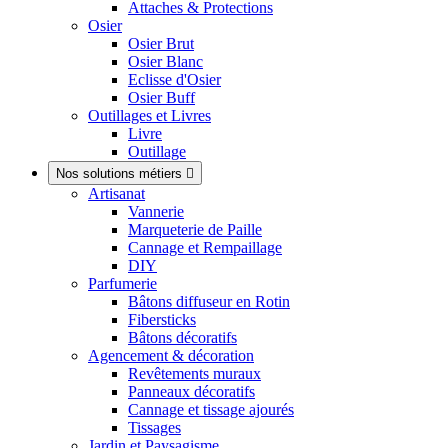
Attaches & Protections
Osier
Osier Brut
Osier Blanc
Eclisse d'Osier
Osier Buff
Outillages et Livres
Livre
Outillage
Nos solutions métiers

Artisanat
Vannerie
Marqueterie de Paille
Cannage et Rempaillage
DIY
Parfumerie
Bâtons diffuseur en Rotin
Fibersticks
Bâtons décoratifs
Agencement & décoration
Revêtements muraux
Panneaux décoratifs
Cannage et tissage ajourés
Tissages
Jardin et Paysagisme