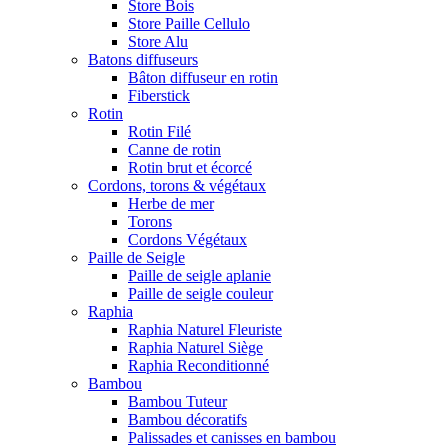
Store Bois
Store Paille Cellulo
Store Alu
Batons diffuseurs
Bâton diffuseur en rotin
Fiberstick
Rotin
Rotin Filé
Canne de rotin
Rotin brut et écorcé
Cordons, torons & végétaux
Herbe de mer
Torons
Cordons Végétaux
Paille de Seigle
Paille de seigle aplanie
Paille de seigle couleur
Raphia
Raphia Naturel Fleuriste
Raphia Naturel Siège
Raphia Reconditionné
Bambou
Bambou Tuteur
Bambou décoratifs
Palissades et canisses en bambou