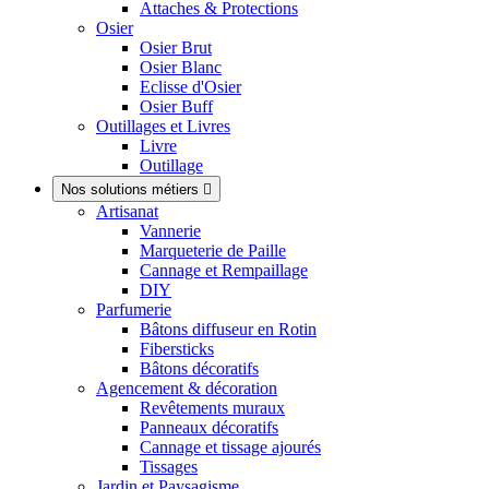
Attaches & Protections
Osier
Osier Brut
Osier Blanc
Eclisse d'Osier
Osier Buff
Outillages et Livres
Livre
Outillage
Nos solutions métiers

Artisanat
Vannerie
Marqueterie de Paille
Cannage et Rempaillage
DIY
Parfumerie
Bâtons diffuseur en Rotin
Fibersticks
Bâtons décoratifs
Agencement & décoration
Revêtements muraux
Panneaux décoratifs
Cannage et tissage ajourés
Tissages
Jardin et Paysagisme