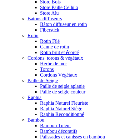
Store Bois
Store Paille Cellulo
Store Alu
Batons diffuseurs
Bâton diffuseur en rotin
Fiberstick
Rotin
Rotin Filé
Canne de rotin
Rotin brut et écorcé
Cordons, torons & végétaux
Herbe de mer
Torons
Cordons Végétaux
Paille de Seigle
Paille de seigle aplanie
Paille de seigle couleur
Raphia
Raphia Naturel Fleuriste
Raphia Naturel Siège
Raphia Reconditionné
Bambou
Bambou Tuteur
Bambou décoratifs
Palissades et canisses en bambou