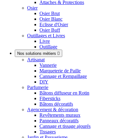
Attaches & Protections
Osier
Osier Brut
Osier Blanc
Eclisse d'Osier
Osier Buff
Outillages et Livres
Livre
Outillage
Nos solutions métiers

Artisanat
Vannerie
Marqueterie de Paille
Cannage et Rempaillage
DIY
Parfumerie
Bâtons diffuseur en Rotin
Fibersticks
Bâtons décoratifs
Agencement & décoration
Revêtements muraux
Panneaux décoratifs
Cannage et tissage ajourés
Tissages
Jardin et Paysagisme