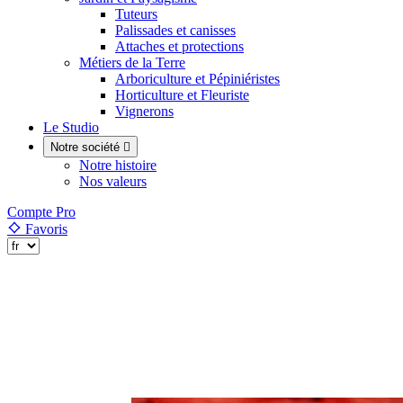
Tuteurs
Palissades et canisses
Attaches et protections
Métiers de la Terre
Arboriculture et Pépiniéristes
Horticulture et Fleuriste
Vignerons
Le Studio
Notre société

Notre histoire
Nos valeurs
Compte Pro
Favoris