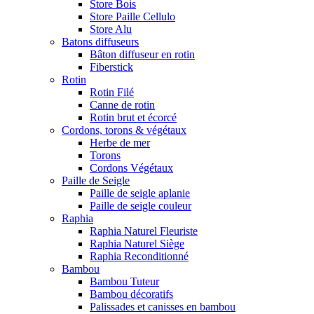
Store Bois
Store Paille Cellulo
Store Alu
Batons diffuseurs
Bâton diffuseur en rotin
Fiberstick
Rotin
Rotin Filé
Canne de rotin
Rotin brut et écorcé
Cordons, torons & végétaux
Herbe de mer
Torons
Cordons Végétaux
Paille de Seigle
Paille de seigle aplanie
Paille de seigle couleur
Raphia
Raphia Naturel Fleuriste
Raphia Naturel Siège
Raphia Reconditionné
Bambou
Bambou Tuteur
Bambou décoratifs
Palissades et canisses en bambou